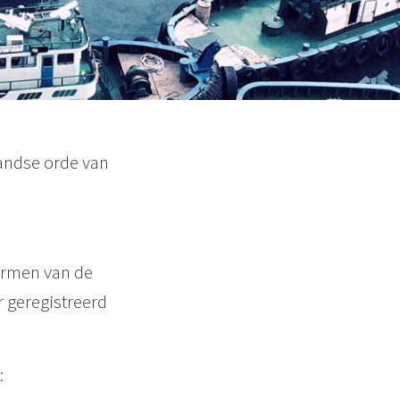
landse orde van
normen van de
 geregistreerd
: