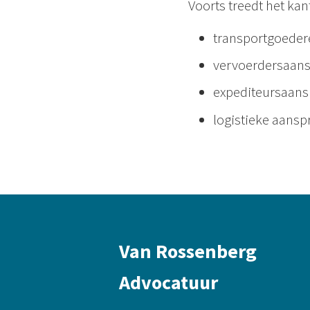
Voorts treedt het kan
transportgoeder
vervoerdersaans
expediteursaans
logistieke aansp
Van Rossenberg
Advocatuur