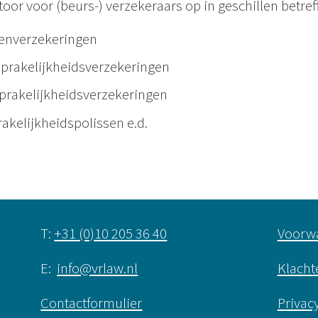
toor voor (beurs-) verzekeraars op in geschillen betref
enverzekeringen
prakelijkheidsverzekeringen
prakelijkheidsverzekeringen
rakelijkheidspolissen e.d.
T:
+31 (0)10 205 36 40
Voorw
E:
info@vrlaw.nl
Klacht
Contactformulier
Privac